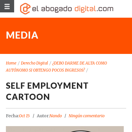
MEDIA
Home
/
Derecho Digital
/
¿DEBO DARME DE ALTA COMO
AUTÓNOMO SI OBTENGO POCOS INGRESOS?
/
SELF EMPLOYMENT
CARTOON
Fecha:
Oct 15
Autor:
Nando
Ningún comentario